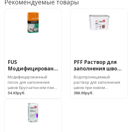
Рекомендуемые товары
FUS
PFF Раствор для
Модифицированный
заполнения швов
песок для
брусчатки
Модифицированный
Водопроницаемый
заполнения швов
песок для заполнения
раствор для заполнения
«Fugensand plus»
швов брусчатки или плит.
швов при новом
Благодаря
54.03руб.
строительстве и ремонте.
386.00руб.
FUS
инновационному
Готов к использовани..
вяжущему обл..