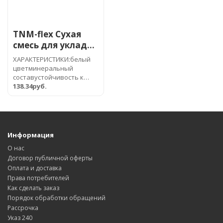
TNM-flex Сухая
смесь для укладки
природного камня
ХАРАКТЕРИСТИКИ:белый
цветминеральный
составустойчивость к
расплыву под весом
138.34руб.
тяжелых плитвысокая адг..
Информация
О нас
Договор публичной оферты
Оплата и доставка
Права потребителей
Как сделать заказ
Порядок обработки обращений
Рассрочка
Указ 240