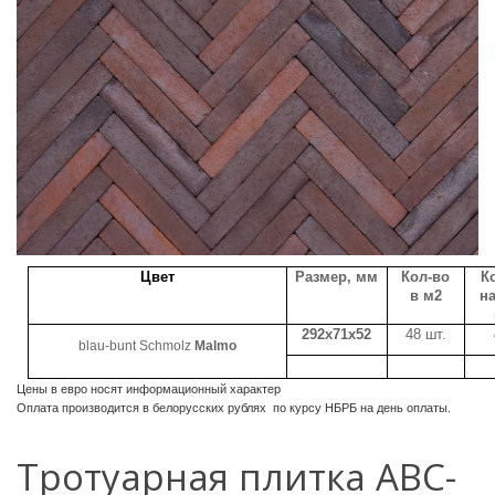
Цвет
Размер, мм
Кол-во
К
в м2
на
292x71x52
48 шт.
blau-bunt Schmolz
Malmo
Цены в евро носят информационный характер
Оплата производится в белорусских рублях по курсу НБРБ на день оплаты.
Тротуарная плитка ABC-