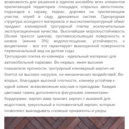
возможность для решения в едином ансамбле всех элементов
прилегающей территории: площадок, открытых автостоянок,
подъездов к гаражу, террас, дорожек на прилегающем
участке, клумб в саду, дренажных систем. Однородная
структура исходного материала и высокотемпературный обжиг
придают клинкерной тротуарной плитке исключительные
эксплуатационные качества. Высочайшая морозоустойчивость
(более трехсот циклов), противоскользящая поверхность и
низкое (менее 3%) водопоглощение, устойчивость к
выцветанию - все это гарантирует вымощенной поверхности
первоначальный вид на долгие годы.
Тротуарная плитка из клинкера - идеальный материал для
автомобильной парковки. Во-первых, имея высокие
показатели прочности, тротуарный клинкерный кирпич не
боится ни высоких нагрузок, ни механических воздействий. Во-
вторых, благодаря высокой плотности, клинкер устойчив к
едкой химии: всевозможным маслам и присадкам. Каждая
цветовая гамма дополняется фигурными элементами-
бордюрами, кирпич аква-транзит, кирпич с выемкой для
водостоков, треугольный и половинчатый кирпич, которые
позволяют выкладывать сложные орнаменты и узоры.